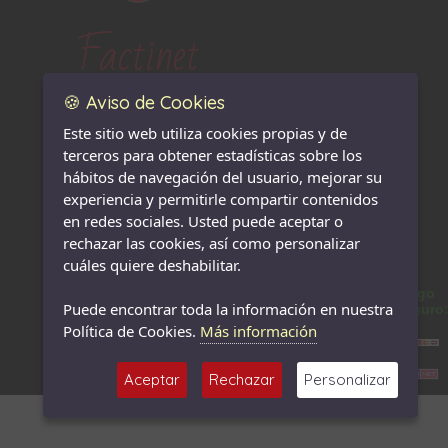
Factinet
🍪 Aviso de Cookies
Teléfono
: 649 32 33 06 -
Este sitio web utiliza cookies propias y de
626 66 08 58
terceros para obtener estadísticas sobre los
Email
:
altas@factinet.com
hábitos de navegación del usuario, mejorar su
experiencia y permitirle compartir contenidos
Contacta con nosotros
|
Condiciones de uso
|
Política
en redes sociales. Usted puede aceptar o
de confidencialidad
|
Política de cookies
rechazar las cookies, así como personalizar
factinet.com
--- Copyright © 2011-2014 --- Todos los
cuáles quiere deshabilitar.
derechos reservados.
Pago
Puede encontrar toda la información en nuestra
seguro
Política de Cookies.
Más información
Aceptar
Rechazar
Personalizar